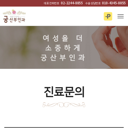
02-2244-8855
010-4345-8855
대표 전화번호
수술 상담번호
Tog
진료문의