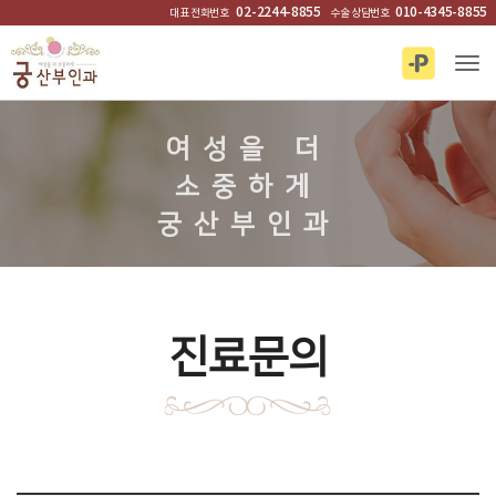
02-2244-8855
010-4345-8855
대표 전화번호
수술 상담번호
Tog
진료문의